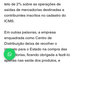
teto de 2% sobre as operações de 
saídas de mercadorias destinadas a 
contribuintes inscritos no cadastro do 
ICMS. 
Em outras palavras, a empresa 
enquadrada como Centro de 
Distribuição deixa de recolher o 
imposto para o Estado na compra das 
mercadorias, ficando obrigada a fazê-lo 
apenas nas saída dos produtos, e 
apenas até o limite de 2%.
Hertz Dias está correto ao afirmar que 
o Mateus Supermercados paga apenas 
2% de ICMS, enquanto Vale e da 
Alumar são isentas. Entretanto, o 
candidato recebe o nosso selo 
 Tá de 