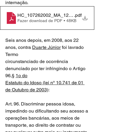
internação.
HC_107262002_MA_1248413971743
.pdf
Fazer download de PDF • 48KB
Seis anos depois, em 2008, aos 22 
anos, contra 
Duarte Júnior
 foi lavrado 
Termo
circunstanciado de ocorrência 
denunciado por ter infringindo o Artigo 
96,§ 
1o do
Estatuto do Idoso (lei nº 10.741 de 01 
de Outubro de 2003)
:
Art. 96. Discriminar pessoa idosa, 
impedindo ou dificultando seu acesso a
operações bancárias, aos meios de 
transporte, ao direito de contratar ou 