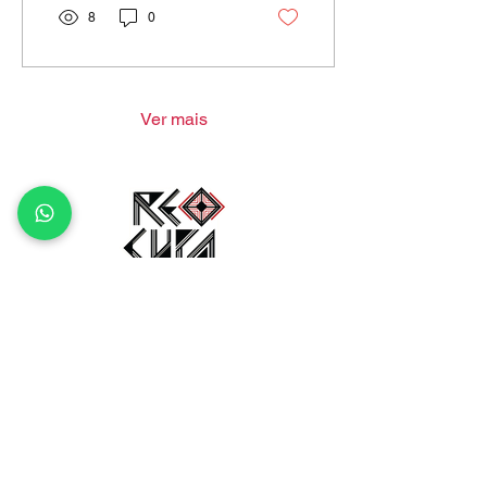
8
0
Ver mais
Siga nos as braba e os brabo!​