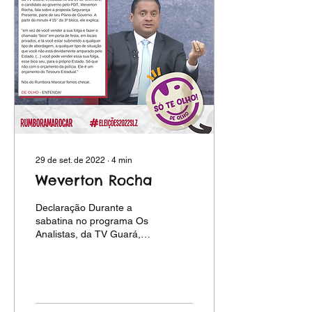
29 de set. de 2022
∙
4
min
Weverton Rocha
Declaração Durante a
sabatina no programa Os
Analistas, da TV Guará,
veiculada no dia 19 de
setembro, o candidato ao
governo pelo PDT,...