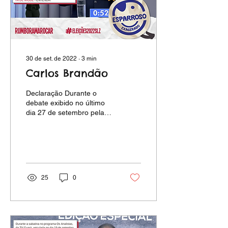
30 de set. de 2022
∙
3
min
Carlos Brandão
Declaração Durante o
debate exibido no último
dia 27 de setembro pela
TV Mirante, ao falar de
transparência no momento
3’28’’ do 4º bloco...
25
0